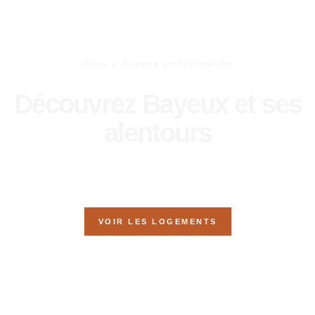
Gites à Bayeux en Normandie
Découvrez Bayeux et ses
alentours
Visitez la Normandie depuis nos quatre gîtes idéalement situés.
VOIR LES LOGEMENTS