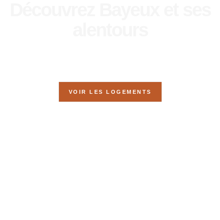
Découvrez Bayeux et ses
alentours
Visitez la Normandie depuis nos quatre gîtes idéalement situés.
VOIR LES LOGEMENTS